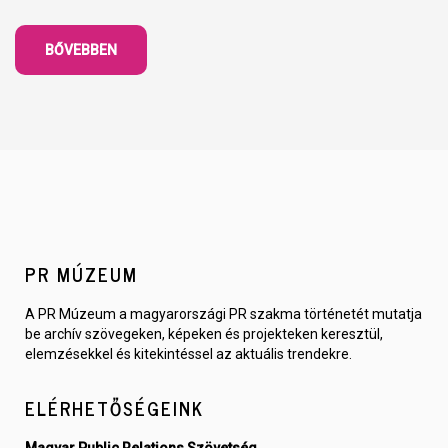
BŐVEBBEN
PR MÚZEUM
A PR Múzeum a magyarországi PR szakma történetét mutatja
be archív szövegeken, képeken és projekteken keresztül,
elemzésekkel és kitekintéssel az aktuális trendekre.
ELÉRHETŐSÉGEINK
Magyar Public Relations Szövetség