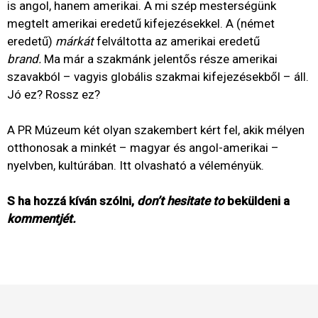
is angol, hanem amerikai. A mi szép mesterségünk
megtelt amerikai eredetű kifejezésekkel. A (német
eredetű)
márkát
felváltotta az amerikai eredetű
brand.
Ma már a szakmánk jelentős része amerikai
szavakból – vagyis globális szakmai kifejezésekből – áll.
Jó ez? Rossz ez?
A PR Múzeum két olyan szakembert kért fel, akik mélyen
otthonosak a minkét – magyar és angol-amerikai –
nyelvben, kultúrában. Itt olvasható a véleményük.
S ha hozzá kíván szólni,
don’t hesitate to
beküldeni a
kommentjét.