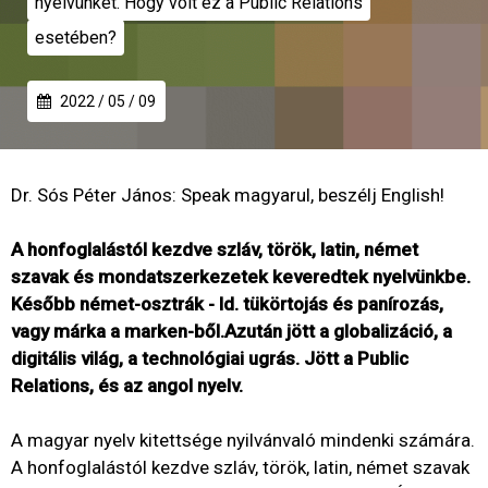
nyelvünket. Hogy volt ez a Public Relations
esetében?
2022 / 05 / 09
Dr. Sós Péter János: Speak magyarul, beszélj English!
A honfoglalástól kezdve szláv, török, latin, német
szavak és mondatszerkezetek keveredtek nyelvünkbe.
Később német-osztrák - ld. tükörtojás és panírozás,
vagy márka a marken-ből.
Azután jött a globalizáció, a
digitális világ, a technológiai ugrás. Jött a Public
Relations, és az angol nyelv.
A magyar nyelv kitettsége nyilvánvaló mindenki számára.
A honfoglalástól kezdve szláv, török, latin, német szavak