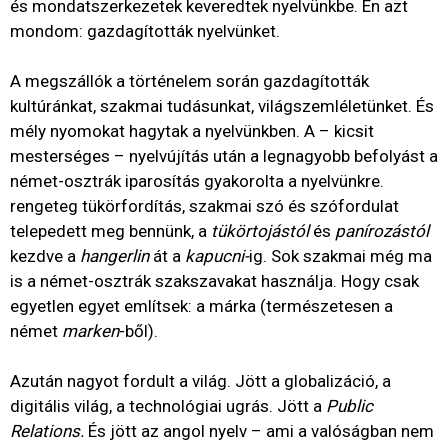
és mondatszerkezetek keveredtek nyelvünkbe. Én azt
mondom: gazdagították nyelvünket.
A megszállók a történelem során gazdagították
kultúránkat, szakmai tudásunkat, világszemléletünket. És
mély nyomokat hagytak a nyelvünkben. A – kicsit
mesterséges – nyelvújítás után a legnagyobb befolyást a
német-osztrák iparosítás gyakorolta a nyelvünkre.
rengeteg tükörfordítás, szakmai szó és szófordulat
telepedett meg bennünk, a
tükörtojástól
és
panírozástól
kezdve a
hangerlin
át a
kapucni-
ig. Sok szakmai még ma
is a német-osztrák szakszavakat használja. Hogy csak
egyetlen egyet említsek: a márka (természetesen a
német
marken
-ből).
Azután nagyot fordult a világ. Jött a globalizáció, a
digitális világ, a technológiai ugrás. Jött a
Public
Relations.
És jött az angol nyelv – ami a valóságban nem