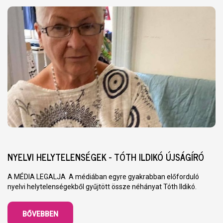
NYELVI HELYTELENSÉGEK - TÓTH ILDIKÓ ÚJSÁGÍRÓ
A MÉDIA LEGALJA A médiában egyre gyakrabban előforduló
nyelvi helytelenségekből gyűjtött össze néhányat Tóth Ildikó.
BŐVEBBEN