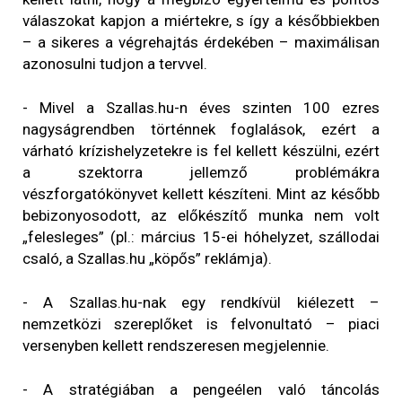
válaszokat kapjon a miértekre, s így a későbbiekben
– a sikeres a végrehajtás érdekében – maximálisan
azonosulni tudjon a tervvel.
- Mivel a Szallas.hu-n éves szinten 100 ezres
nagyságrendben történnek foglalások, ezért a
várható krízishelyzetekre is fel kellett készülni, ezért
a szektorra jellemző problémákra
vészforgatókönyvet kellett készíteni. Mint az később
bebizonyosodott, az előkészítő munka nem volt
„felesleges” (pl.: március 15-ei hóhelyzet, szállodai
csaló, a Szallas.hu „köpős” reklámja).
- A Szallas.hu-nak egy rendkívül kiélezett –
nemzetközi szereplőket is felvonultató – piaci
versenyben kellett rendszeresen megjelennie.
- A stratégiában a pengeélen való táncolás