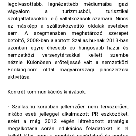
legolvasottabb, legnézettebb médiumaiba igazi
vágyálom a turizmusból, turisztikai
szolgáltatásokból élő vállalkozások számára. Nincs
ez másképp a szállásközvetítő oldalak esetében
sem. A szegmensben meghatározó szerepet
betöltő, 2008-ban alapított Szallas.hu-nak 2013-ban
azonban egyre éhesebb és hangosabb hazai és
nemzetközi versenytársakkal kellett szembe
néznie. Különösen erőteljessé vált a nemzetközi
Booking.com oldal magyarországi piacszerzési
aktivitása.
Konkrét kommunikációs kihívások:
- Szallas.hu korábban jellemzően nem tervszerűen,
inkább eseti jelleggel alkalmazott PR eszközöket,
ezért a még 2012 végén létrehozott stratégia
megalkotása során edukációs feladatokat is el
kellett látni, hogy a megbízó egyértelmű és pontos