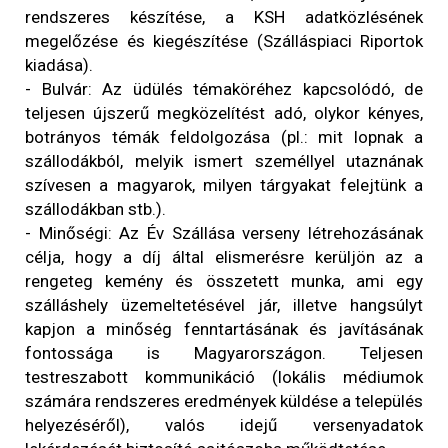
rendszeres készítése, a KSH adatközlésének
megelőzése és kiegészítése (Szálláspiaci Riportok
kiadása).
- Bulvár: Az üdülés témaköréhez kapcsolódó, de
teljesen újszerű megközelítést adó, olykor kényes,
botrányos témák feldolgozása (pl.: mit lopnak a
szállodákból, melyik ismert személlyel utaznának
szívesen a magyarok, milyen tárgyakat felejtünk a
szállodákban stb.).
- Minőségi: Az Év Szállása verseny létrehozásának
célja, hogy a díj által elismerésre kerüljön az a
rengeteg kemény és összetett munka, ami egy
szálláshely üzemeltetésével jár, illetve hangsúlyt
kapjon a minőség fenntartásának és javításának
fontossága is Magyarországon. Teljesen
testreszabott kommunikáció (lokális médiumok
számára rendszeres eredmények küldése a település
helyezéséről), valós idejű versenyadatok