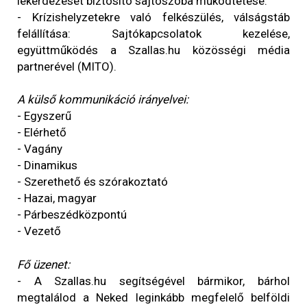
lekérdezését biztosító sajtószoba működtetése.
- Krízishelyzetekre való felkészülés, válságstáb
felállítása: Sajtókapcsolatok kezelése,
együttműködés a Szallas.hu közösségi média
partnerével (MITO).
A külső kommunikáció irányelvei:
- Egyszerű
- Elérhető
- Vagány
- Dinamikus
- Szerethető és szórakoztató
- Hazai, magyar
- Párbeszédközpontú
- Vezető
Fő üzenet:
- A Szallas.hu segítségével bármikor, bárhol
megtalálod a Neked leginkább megfelelő belföldi