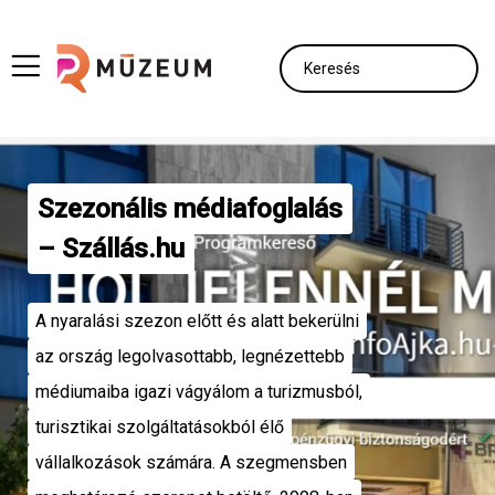
Szezonális médiafoglalás
– Szállás.hu
A nyaralási szezon előtt és alatt bekerülni
az ország legolvasottabb, legnézettebb
médiumaiba igazi vágyálom a turizmusból,
turisztikai szolgáltatásokból élő
vállalkozások számára. A szegmensben