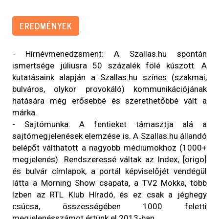
EREDMÉNYEK
- Hírnévmenedzsment: A Szallas.hu spontán
ismertsége júliusra 50 százalék fölé kúszott. A
kutatásaink alapján a Szallas.hu színes (szakmai,
bulváros, olykor provokáló) kommunikációjának
hatására még erősebbé és szerethetőbbé vált a
márka.
- Sajtómunka: A fentieket támasztja alá a
sajtómegjelenések elemzése is. A Szallas.hu állandó
belépőt válthatott a nagyobb médiumokhoz (1000+
megjelenés). Rendszeressé váltak az Index, [origo]
és bulvár címlapok, a portál képviselőjét vendégül
látta a Morning Show csapata, a TV2 Mokka, több
ízben az RTL Klub Híradó, és ez csak a jéghegy
csúcsa, összességében 1000 feletti
megjelenésszámot értünk el 2013-ban.