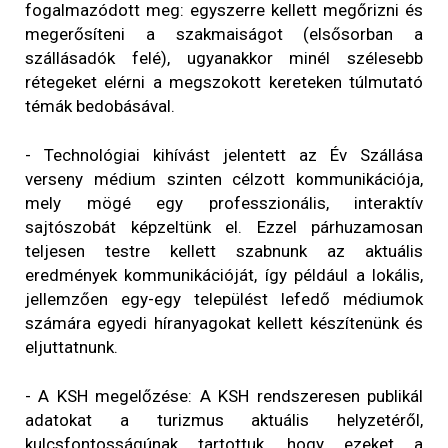
fogalmazódott meg: egyszerre kellett megőrizni és
megerősíteni a szakmaiságot (elsősorban a
szállásadók felé), ugyanakkor minél szélesebb
rétegeket elérni a megszokott kereteken túlmutató
témák bedobásával.
- Technológiai kihívást jelentett az Év Szállása
verseny médium szinten célzott kommunikációja,
mely mögé egy professzionális, interaktív
sajtószobát képzeltünk el. Ezzel párhuzamosan
teljesen testre kellett szabnunk az aktuális
eredmények kommunikációját, így például a lokális,
jellemzően egy-egy települést lefedő médiumok
számára egyedi híranyagokat kellett készítenünk és
eljuttatnunk.
- A KSH megelőzése: A KSH rendszeresen publikál
adatokat a turizmus aktuális helyzetéről,
kulcsfontosságúnak tartottuk, hogy ezeket a