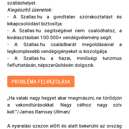
szálláshelyet.
Kiegészítő üzenetek:
- A Szallas.hu a gondtalan szórakoztatást és
kikapcsolódást biztosítja.
- A Szallas.hu segítségével nem csalódhatsz, a
kiválasztásban 100 000+ vendégvélemény segít.
- A Szallas.hu családbarát megoldásaival a
legkomplexebb vendégigényeket is kiszolgálja.
- A Szallas.hu a hazai, minőségi turizmus
felfuttatásán, népszerűsítésén dolgozik.
PROBLÉMA FELVÁZOLÁSA
„Ha valaki nagy hegyet akar megmászni, ne törődjön
a vakondtúrásokkal. Nagy célhoz nagy szív
kell.”/James Ramsey Ullman/
A nyaralási szezon előtt és alatt bekerülni az ország