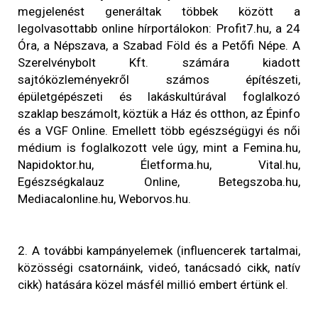
megjelenést generáltak többek között a
legolvasottabb online hírportálokon: Profit7.hu, a 24
Óra, a Népszava, a Szabad Föld és a Petőfi Népe. A
Szerelvénybolt Kft. számára kiadott
sajtóközleményekről számos építészeti,
épületgépészeti és lakáskultúrával foglalkozó
szaklap beszámolt, köztük a Ház és otthon, az Épinfo
és a VGF Online. Emellett több egészségügyi és női
médium is foglalkozott vele úgy, mint a Femina.hu,
Napidoktor.hu, Életforma.hu, Vital.hu,
Egészségkalauz Online, Betegszoba.hu,
Mediacalonline.hu, Weborvos.hu.
2. A további kampányelemek (influencerek tartalmai,
közösségi csatornáink, videó, tanácsadó cikk, natív
cikk) hatására közel másfél millió embert értünk el.