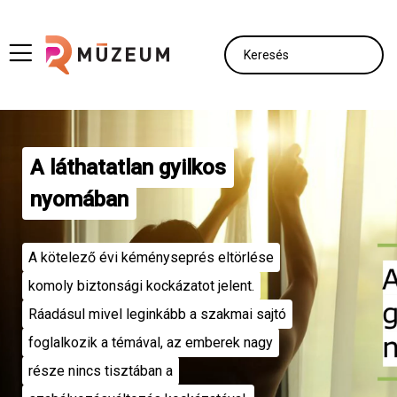
A láthatatlan gyilkos
nyomában
A kötelező évi kéményseprés eltörlése
komoly biztonsági kockázatot jelent.
Ráadásul mivel leginkább a szakmai sajtó
foglalkozik a témával, az emberek nagy
része nincs tisztában a