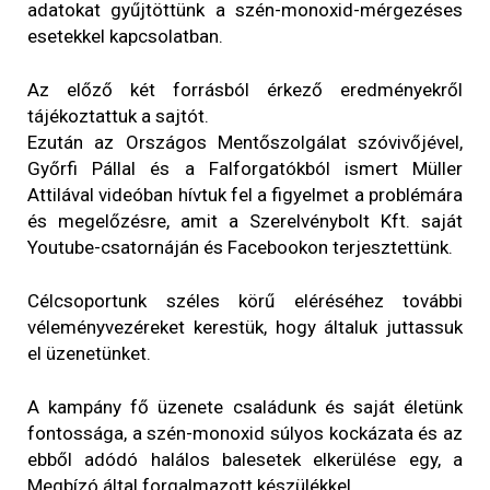
adatokat gyűjtöttünk a szén-monoxid-mérgezéses
esetekkel kapcsolatban.
Az előző két forrásból érkező eredményekről
tájékoztattuk a sajtót.
Ezután az Országos Mentőszolgálat szóvivőjével,
Győrfi Pállal és a Falforgatókból ismert Müller
Attilával videóban hívtuk fel a figyelmet a problémára
és megelőzésre, amit a Szerelvénybolt Kft. saját
Youtube-csatornáján és Facebookon terjesztettünk.
Célcsoportunk széles körű eléréséhez további
véleményvezéreket kerestük, hogy általuk juttassuk
el üzenetünket.
A kampány fő üzenete családunk és saját életünk
fontossága, a szén-monoxid súlyos kockázata és az
ebből adódó halálos balesetek elkerülése egy, a
Megbízó által forgalmazott készülékkel.