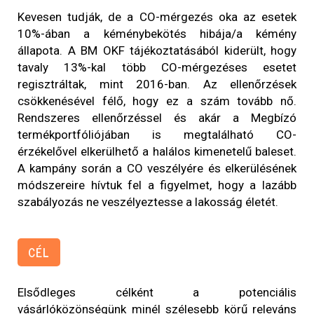
Kevesen tudják, de a CO-mérgezés oka az esetek
10%-ában a kéménybekötés hibája/a kémény
állapota. A BM OKF tájékoztatásából kiderült, hogy
tavaly 13%-kal több CO-mérgezéses esetet
regisztráltak, mint 2016-ban. Az ellenőrzések
csökkenésével félő, hogy ez a szám tovább nő.
Rendszeres ellenőrzéssel és akár a Megbízó
termékportfóliójában is megtalálható CO-
érzékelővel elkerülhető a halálos kimenetelű baleset.
A kampány során a CO veszélyére és elkerülésének
módszereire hívtuk fel a figyelmet, hogy a lazább
szabályozás ne veszélyeztesse a lakosság életét.
CÉL
Elsődleges célként a potenciális
vásárlóközönségünk minél szélesebb körű releváns