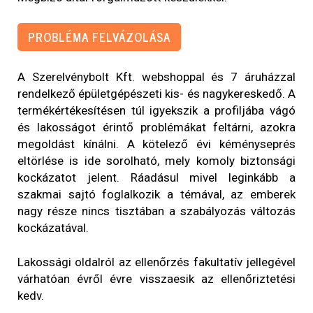
PROBLÉMA FELVÁZOLÁSA
A Szerelvénybolt Kft. webshoppal és 7 áruházzal
rendelkező épületgépészeti kis- és nagykereskedő. A
termékértékesítésen túl igyekszik a profiljába vágó
és lakosságot érintő problémákat feltárni, azokra
megoldást kínálni. A kötelező évi kéményseprés
eltörlése is ide sorolható, mely komoly biztonsági
kockázatot jelent. Ráadásul mivel leginkább a
szakmai sajtó foglalkozik a témával, az emberek
nagy része nincs tisztában a szabályozás változás
kockázatával.
Lakossági oldalról az ellenőrzés fakultatív jellegével
várhatóan évről évre visszaesik az ellenőriztetési
kedv.